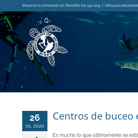
Saltar
¡Reserva tu inmersión en Tenerife! 611 140 009
|
info@sacaletatene
al
contenido
Centros de buceo 
26
01, 2020
Es mucho lo que últimamente se está 