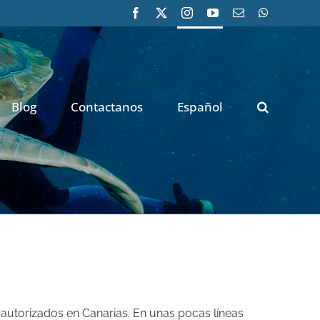
Facebook
X
Instagram
YouTube
Correo
WhatsApp
electrónico
Blog
Contactanos
Español
autorizados en Canarias. En unas pocas líneas