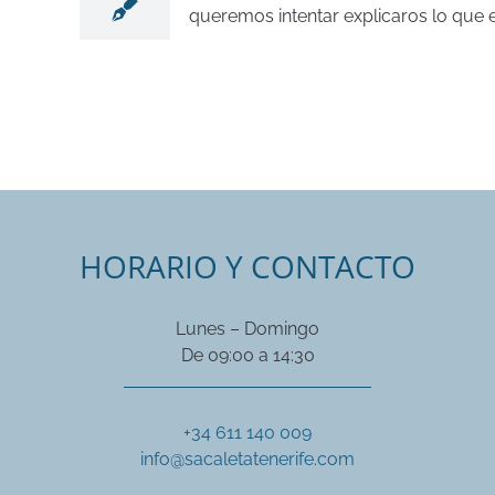
queremos intentar explicaros lo que es
HORARIO Y CONTACTO
Lunes – Domingo
De 09:00 a 14:30
+34 611 140 009
info@sacaletatenerife.com