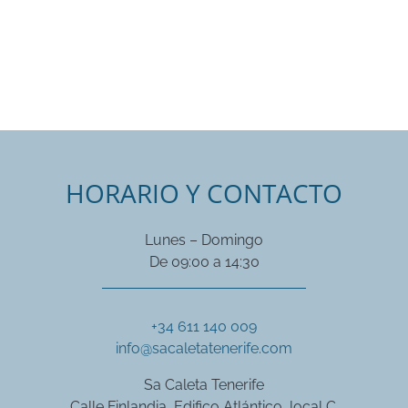
HORARIO Y CONTACTO
Lunes – Domingo
De 09:00 a 14:30
+34 611 140 009
info@sacaletatenerife.com
Sa Caleta Tenerife
Calle Finlandia, Edifico Atlántico, local C.