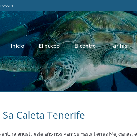
rife.com
Inicio
El buceo
El centro
Tarifas
n Sa Caleta Tenerife
entura anual , este año nos vamos hasta tierras Mejicanas, e