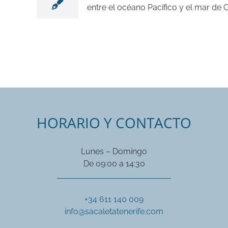
entre el océano Pacífico y el mar de Co
HORARIO Y CONTACTO
Lunes – Domingo
De 09:00 a 14:30
+34 611 140 009
info@sacaletatenerife.com