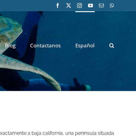
Facebook
X
Instagram
YouTube
Correo
WhatsApp
electrónico
Blog
Contactanos
Español
xactamente a baja california, una península situada