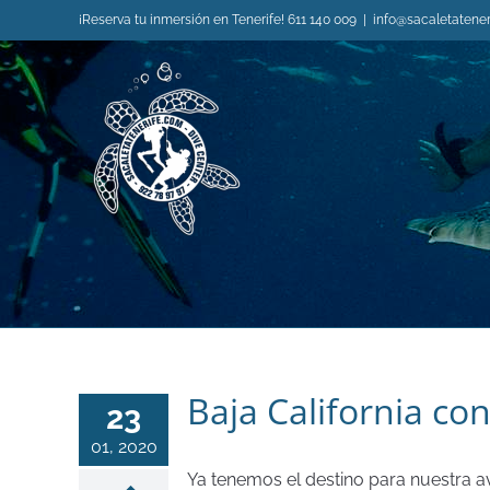
Saltar
¡Reserva tu inmersión en Tenerife! 611 140 009
|
info@sacaletatene
al
contenido
Baja California co
23
01, 2020
Ya tenemos el destino para nuestra av