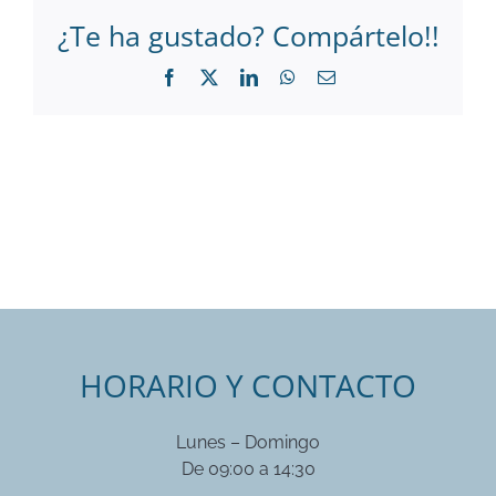
¿Te ha gustado? Compártelo!!
Facebook
X
LinkedIn
WhatsApp
Correo
electrónico
HORARIO Y CONTACTO
Lunes – Domingo
De 09:00 a 14:30