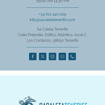
09:00 AM 14:30 PM
+34 611 140 009
info@sacaletatenerife.com
Sa Caleta Tenerife
Calle Finlandia, Edifico Atlántico, local C.
Los Cristianos, 38650 Tenerife